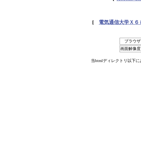
[
電気通信大学Ｘ６
ブラウザ
画面解像度
当htmlディレクトリ以下