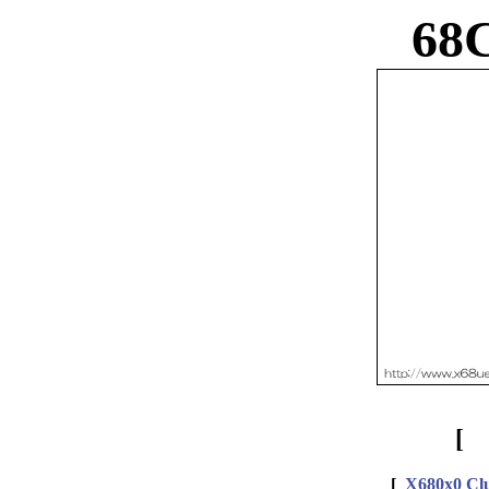
68
[
X680x0 C