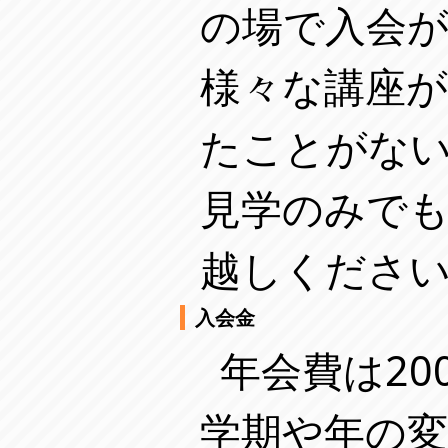
の場で入会
様々な講座
たことがな
見学のみで
越しくださ
入会金
年会費は20
学期や年の