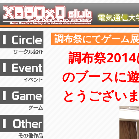
調布祭にてゲーム
調布祭201
のブースに
とうござい