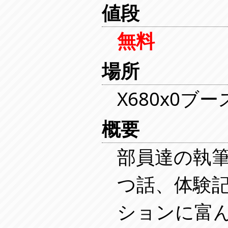
値段
無料
場所
X680x0ブ
概要
部員達の執
つ話、体験
ションに富