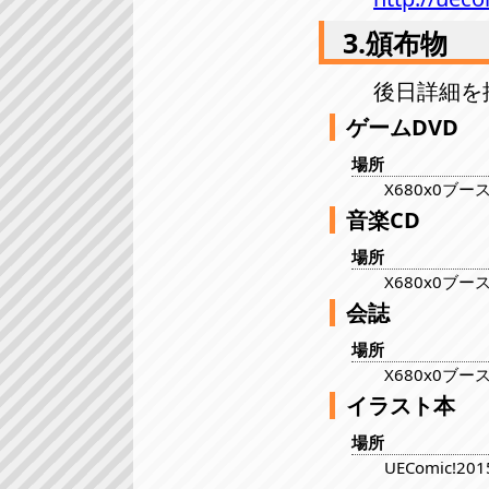
3.頒布物
後日詳細を
ゲームDVD
場所
X680x0ブー
音楽CD
場所
X680x0ブー
会誌
場所
X680x0ブー
イラスト本
場所
UEComic!20