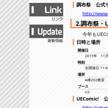
調布祭 公式
http://www.
2.調布祭・U
今年もUEC
日時と場所
開催日
2015年 1
時刻
全開催日 11:0
場所
A棟202教室
ブース
U3
UEComic!
http://uec