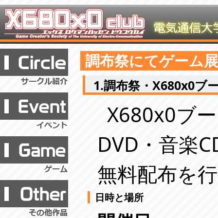
調布祭にてゲーム
1.調布祭・X680x0
X680x0
DVD・音楽CD
無料配布を
日時と場所