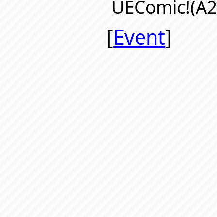
UEComic!(
[
Event
]