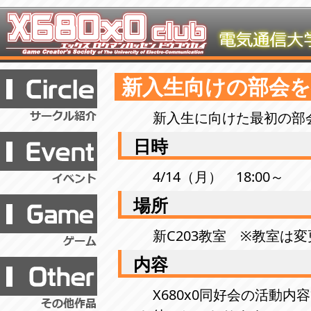
新入生向けの部会
新入生に向けた最初の部
日時
4/14（月） 18:00～
場所
新C203教室 ※教室は
内容
X680x0同好会の活動