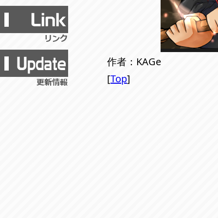
作者：KAGe
[
Top
]