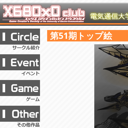
第51期トップ絵