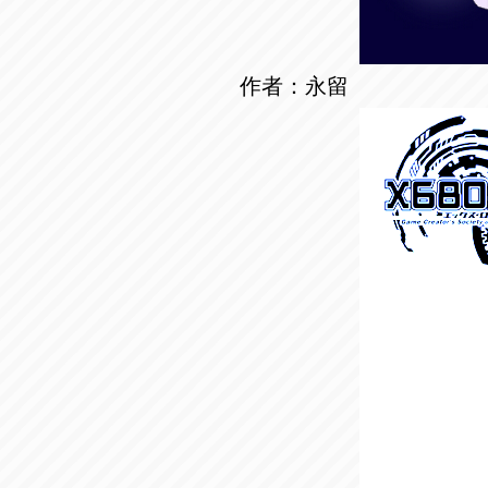
作者：永留