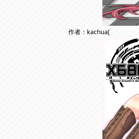
作者：kachua[