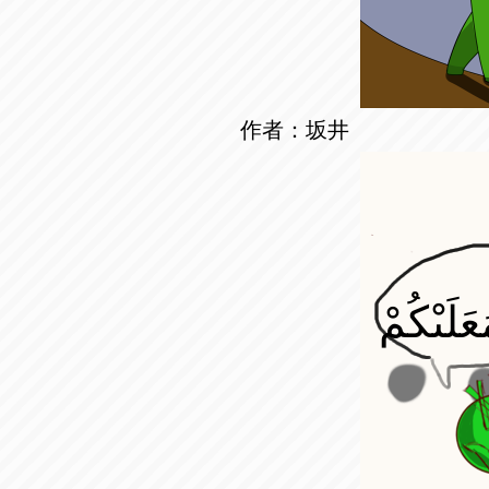
作者：坂井