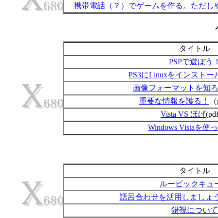
携帯電話（？）でゲームを作る。ただし
タイトル
PSPで遊ぼう
PS3にLinuxをインスト
画像フォーマットを知
重要な情報を護る！
（
Vista VS ほげ
(pd
Windows Vistaを
タイトル
ルービックキュ
語呂合わせを活用しましょ
錯視について