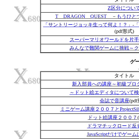
Z区分につい
T DRAGON QUEST －もうひ
「サントリージョッキ生って何よ！？」-「
(pdf形式)
スーパーマリオワールドを片手
みんなで難関ゲームに挑戦～ク
ゲ
タイトル
新入部員への講座～初級プロ
～ドット絵エディタについて検
会誌で音講座
(pd
ミニゲーム講座２００７とProjectSilve
ドット絵講座２００７
ドラマチックロード反
JavaScriptだけでゲ