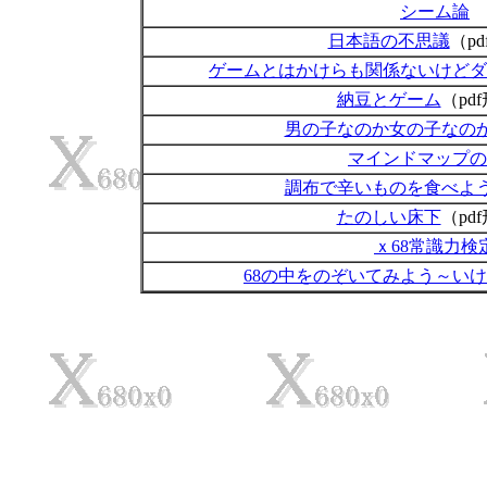
シーム論
日本語の不思議
（p
ゲームとはかけらも関係ないけどダ
納豆とゲーム
（pd
男の子なのか女の子なの
マインドマップの
調布で辛いものを食べよ
たのしい床下
（pd
ｘ68常識力検
68の中をのぞいてみよう～い