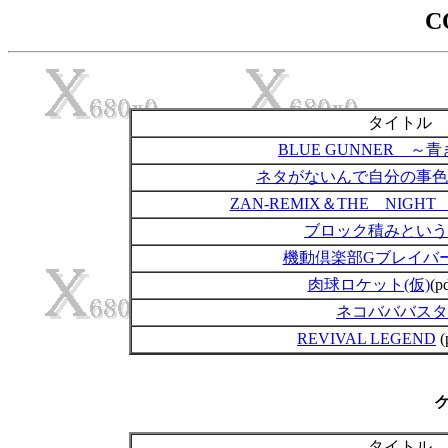
C
タイトル
BLUE GUNNER ～
ネタがないんで自分の事色
ZAN-REMIX＆THE NIGHT
ブロック積みという
機動倶楽部Gブレイバ
肉球ロケット(仮)
(p
ネコバババスタ
REVIVAL LEGEND
(
タイトル